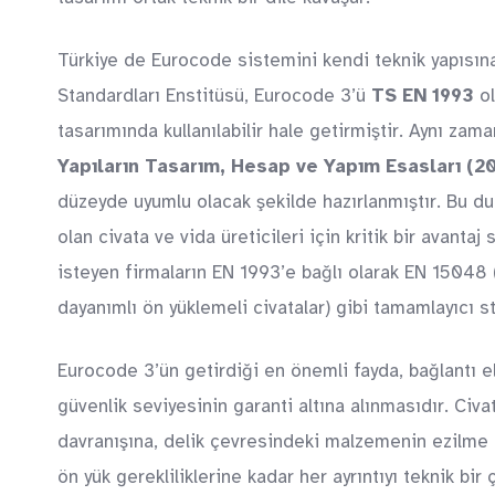
Türkiye de Eurocode sistemini kendi teknik yapısına
Standardları Enstitüsü, Eurocode 3’ü
TS EN 1993
ol
tasarımında kullanılabilir hale getirmiştir. Aynı za
Yapıların Tasarım, Hesap ve Yapım Esasları (2
düzeyde uyumlu olacak şekilde hazırlanmıştır. Bu duru
olan civata ve vida üreticileri için kritik bir avant
isteyen firmaların EN 1993’e bağlı olarak EN 15048 
dayanımlı ön yüklemeli civatalar) gibi tamamlayıcı 
Eurocode 3’ün getirdiği en önemli fayda, bağlantı e
güvenlik seviyesinin garanti altına alınmasıdır. Ci
davranışına, delik çevresindeki malzemenin ezilme
ön yük gerekliliklerine kadar her ayrıntıyı teknik b