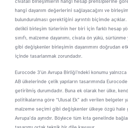
civatalı birleşimlerin hangi hesap prensiplerine göre
hangi dayanım değerlerini sağlayacağını ve birleşi
bulundurulması gerektiğini ayrıntılı biçimde açıklar
delikli birleşim türlerinin her biri için farklı hesap
sınıfı, malzeme dayanımı, civata ön yükü, sürtünme yü
gibi değişkenler birleşimin dayanımını doğrudan etki
içinde tasarlanmak zorundadır.
Eurocode 3’ün Avrupa Birliği’ndeki konumu yalnızca 
AB ülkelerinde çelik yapıların tasarımında Eurocode
getirilmiş durumdadır. Buna ek olarak her ülke, kend
politikalarına göre “Ulusal Ek” adı verilen belgeler y
malzeme seçimi gibi değişkenler ülkeye özgü hale g
Avrupa’da aynıdır. Böylece tüm kıta genelinde bağlant
tasarımı ortak teknik bir dile kavuşur.