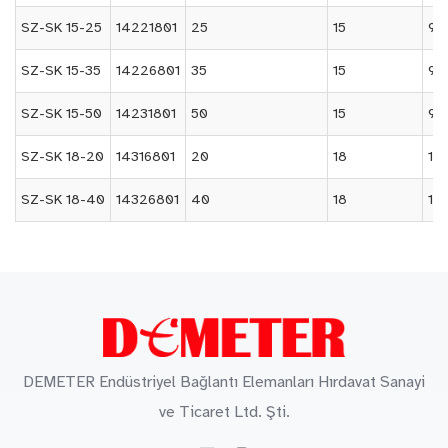
SZ-SK 15-25
14221801
25
15
95 
SZ-SK 15-35
14226801
35
15
95 
SZ-SK 15-50
14231801
50
15
95 
SZ-SK 18-20
14316801
20
18
105
SZ-SK 18-40
14326801
40
18
105
DEMETER Endüstriyel Bağlantı Elemanları Hırdavat Sanayi
ve Ticaret Ltd. Şti.