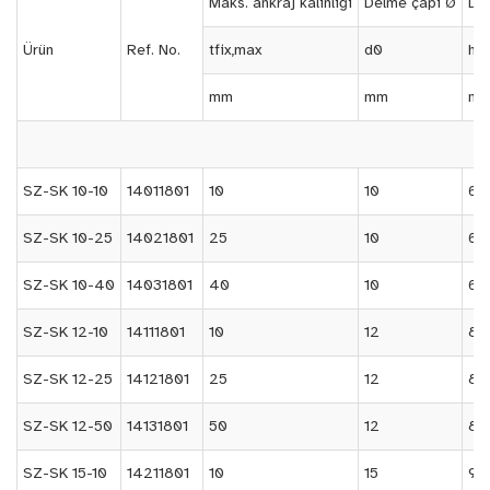
Maks. ankraj kalınlığı
Delme çapı Ø
Del
Ürün
Ref. No.
tfix,max
d0
h1
mm
mm
m
SZ-SK 10-10
14011801
10
10
65 
SZ-SK 10-25
14021801
25
10
65 
SZ-SK 10-40
14031801
40
10
65 
SZ-SK 12-10
14111801
10
12
80
SZ-SK 12-25
14121801
25
12
80
SZ-SK 12-50
14131801
50
12
80
SZ-SK 15-10
14211801
10
15
95