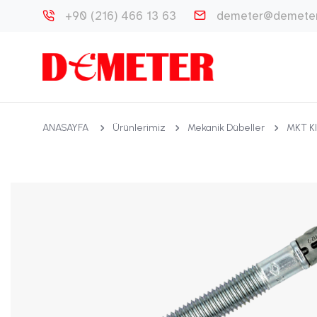
+90 (216) 466 13 63
demeter@demeter
ANASAYFA
Ürünlerimiz
Mekanik Dübeller
MKT Kl