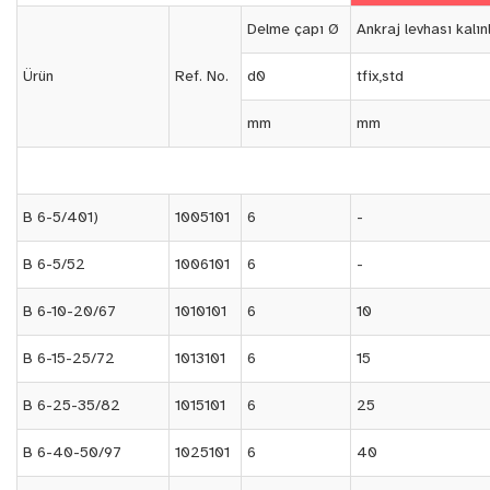
Delme çapı Ø
Ankraj levhası kalınl
Ürün
Ref. No.
d0
tfix,std
mm
mm
B 6-5/401)
1005101
6
-
B 6-5/52
1006101
6
-
B 6-10-20/67
1010101
6
10
B 6-15-25/72
1013101
6
15
B 6-25-35/82
1015101
6
25
B 6-40-50/97
1025101
6
40