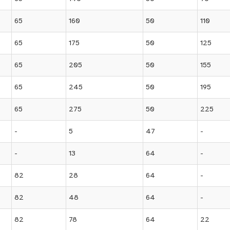
65
160
50
110
65
175
50
125
65
205
50
155
65
245
50
195
65
275
50
225
-
5
47
-
-
13
64
-
82
28
64
-
82
48
64
-
82
78
64
22