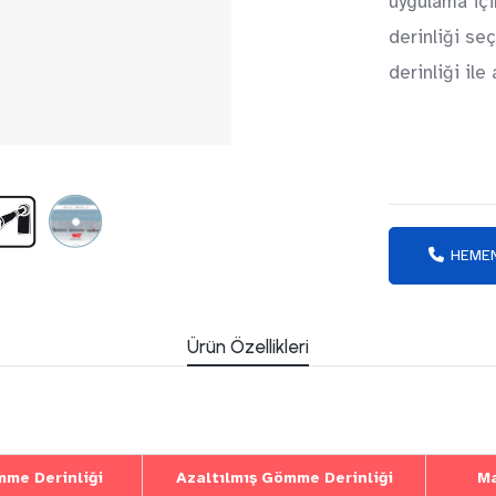
uygulama içi
derinliği se
derinliği il
HEMEN
Ürün Özellikleri
mme Derinliği
Azaltılmış Gömme Derinliği
Ma