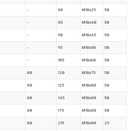
-
60
M10x25
50
-
85
M10x40
50
-
90
M10x45
50
-
95
M10x50
50
-
105
M10x60
50
80
120
M10x75
50
80
125
M10x80
50
80
145
M10x80
50
80
175
M10x80
50
80
215
M10x80
25