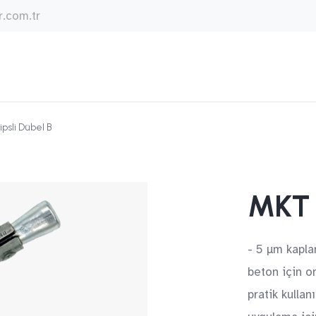
.com.tr
ipsli Dübel B
MKT K
- 5 µm kapla
beton için on
pratik kull