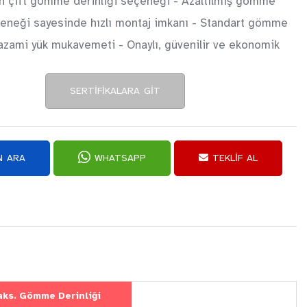
n çift gömme derinliği seçeneği - Azaltılmış gömme
çeneği sayesinde hızlı montaj imkanı - Standart gömme
e azami yük mukavemeti - Onaylı, güvenilir ve ekonomik
SERTIFIKALARA GIT
 ARA
WHATSAPP
TEKLIF AL
ks. Gömme Derinliği