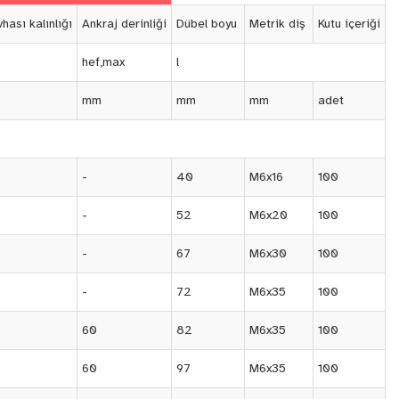
hası kalınlığı
Ankraj derinliği
Dübel boyu
Metrik diş
Kutu içeriği
hef,max
l
mm
mm
mm
adet
-
40
M6x16
100
-
52
M6x20
100
-
67
M6x30
100
-
72
M6x35
100
60
82
M6x35
100
60
97
M6x35
100