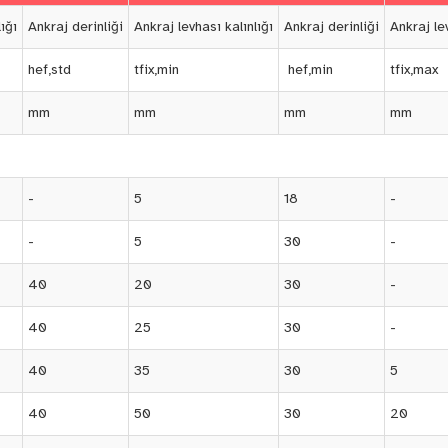
ığı
Ankraj derinliği
Ankraj levhası kalınlığı
Ankraj derinliği
Ankraj lev
hef,std
tfix,min
hef,min
tfix,max
mm
mm
mm
mm
-
5
18
-
-
5
30
-
40
20
30
-
40
25
30
-
40
35
30
5
40
50
30
20