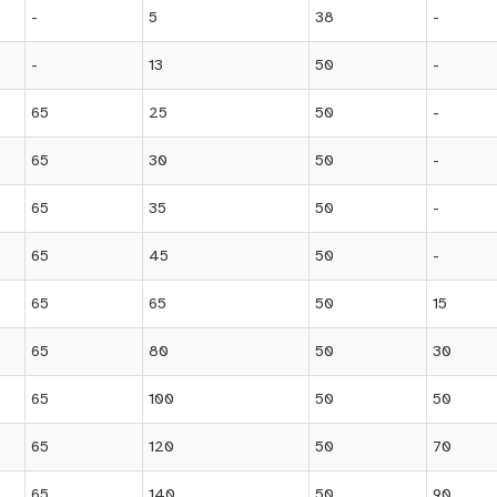
-
5
38
-
-
13
50
-
65
25
50
-
65
30
50
-
65
35
50
-
65
45
50
-
65
65
50
15
65
80
50
30
65
100
50
50
65
120
50
70
65
140
50
90