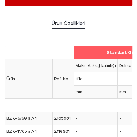
Ürün Özellikleri
Standart Göm
Maks. Ankraj kalınlığı
Delme çap
Ürün
Ref. No.
tfix
mm
mm
BZ 8-6/60 s A4
2105001
-
-
BZ 8-11/65 s A4
2110001
-
-