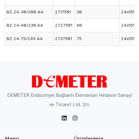
BZ 24-30/200 A4
2717501
30
24x155
BZ 24-60/230 A4
2727501
60
24x155
BZ 24-75/245 A4
2737501
75
24x155
DEMETER Endüstriyel Bağlantı Elemanları Hırdavat Sanayi
ve Ticaret Ltd. Şti.
Menü
Ürünlerimiz